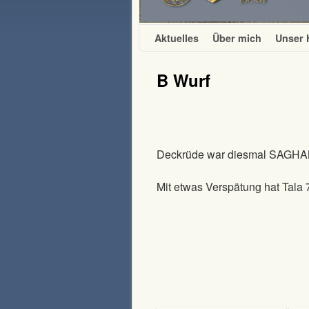
Zum Inhalt wechseln
Zum sekundären Inhalt wechseln
Aktuelles
Über mich
Unser 
B Wurf
Deckrüde war diesmal
SAGHA
Mit etwas Verspätung hat Tala