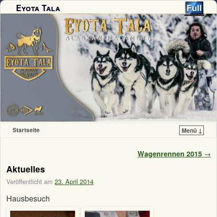
Eyota Tala
Startseite
Menü ↓
Zum Inhalt wechseln
Zum sekundären Inhalt wechseln
Artikelnavigation
Wagenrennen 2015
→
Aktuelles
Veröffentlicht am
23. April 2014
Hausbesuch